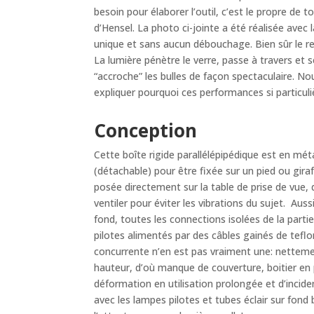
besoin pour élaborer l’outil, c’est le propre de 
d’Hensel. La photo ci-jointe a été réalisée ave
unique et sans aucun débouchage. Bien sûr le ref
La lumière pénètre le verre, passe à travers et s
“accroche” les bulles de façon spectaculaire. N
expliquer pourquoi ces performances si particuli
Conception
Cette boîte rigide parallélépipédique est en métal!
(détachable) pour être fixée sur un pied ou giraf
posée directement sur la table de prise de vue, 
ventiler pour éviter les vibrations du sujet. Aus
fond, toutes les connections isolées de la part
pilotes alimentés par des câbles gainés de teflo
concurrente n’en est pas vraiment une: nettemen
hauteur, d’où manque de couverture, boitier en 
déformation en utilisation prolongée et d’incid
avec les lampes pilotes et tubes éclair sur fond 