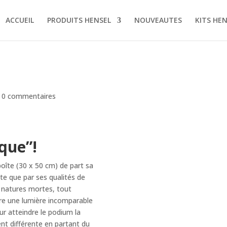
ACCUEIL
PRODUITS HENSEL
NOUVEAUTES
KITS HE
|
0 commentaires
que”!
boîte (30 x 50 cm) de part sa
te que par ses qualités de
s natures mortes, tout
uire une lumière incomparable
ur atteindre le podium la
nt différente en partant du