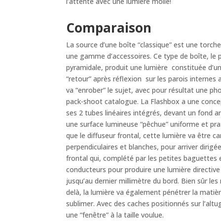
l’attente avec une lumière molle!
Comparaison
La source d’une boîte “classique” est une torc
une gamme d’accessoires. Ce type de boîte, le 
pyramidale, produit une lumière constituée d’un 
“retour” après réflexion sur les parois internes
va “enrober” le sujet, avec pour résultat une ph
pack-shoot catalogue. La Flashbox a une concep
ses 2 tubes linéaires intégrés, devant un fond 
une surface lumineuse “pêchue” uniforme et pra
que le diffuseur frontal, cette lumière va être ca
perpendiculaires et blanches, pour arriver dirig
frontal qui, complété par les petites baguettes 
conducteurs pour produire une lumière directiv
jusqu’au dernier millimètre du bord. Bien sûr les
delà, la lumière va également pénétrer la matière,
sublimer. Avec des caches positionnés sur l’alt
une “fenêtre” à la taille voulue.