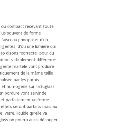
he ou compact recevant toute
plus souvent de forme
faisceau principal et d’un
 argentés, d’où une lumière qui
oto disons “correcte” pour du
tion radicalement différente:
argenté martelé vont produire
tiquement de la même taille
nalisée par les parois
ée et homogène sur l’altuglass
en bordure vont servir de
e et parfaitement uniforme
 reflets seront parfaits mais au
 verre, liquide qu’elle va
uglass on pourra aussi découper