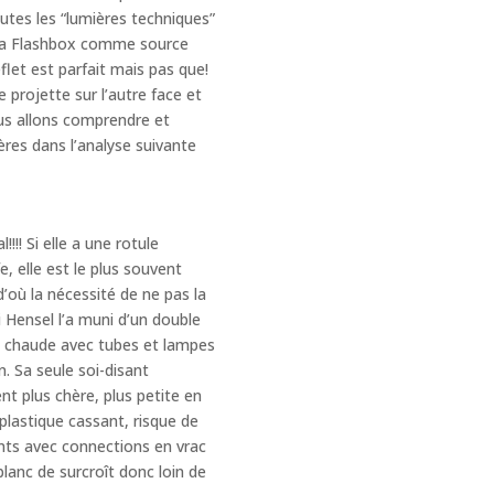
toutes les “lumières techniques”
c la Flashbox comme source
let est parfait mais pas que!
e projette sur l’autre face et
ous allons comprendre et
ères dans l’analyse suivante
!!! Si elle a une rotule
e, elle est le plus souvent
d’où la nécessité de ne pas la
si Hensel l’a muni d’un double
ie chaude avec tubes et lampes
n. Sa seule soi-disant
t plus chère, plus petite en
plastique cassant, risque de
ents avec connections en vrac
blanc de surcroît donc loin de