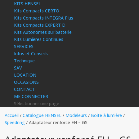
KITS HENSEL
Kits Compacts CERTO
Kits Compacts INTEGRA Plus
Kits Compacts EXPERT D
Kits Autonomes sur batterie
Kits Lumières Continues
SERVICES
Infos et Conseils
Technique
SAV
LOCATION
OCCASIONS
CONTACT
ME CONNECTER
Sélectionner une page
Accueil
/
Catalogue HENSEL
/
Modeleurs
/
Boite à lumière
/
Speedring
/ Adaptateur renforcé EH – GS