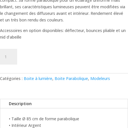
compact. Sa forme parabolique pour un éclairage uniforme mais
brillant, ses caractéristiques lumineuses peuvent être modifiées via
le changement des diffuseurs avant et intérieur. Rendement élevé
et un très bon rendu des couleurs.
Accessoires en option disponibles: déflecteur, bounces pliable et un
nid d’abeille
quantité
de
Boîte
"Grand
Mini
Catégories :
Boite à lumière
,
Boite Parabolique
,
Modeleurs
85"
Description
• Taille Ø 85 cm de forme parabolique
• Intérieur Argent