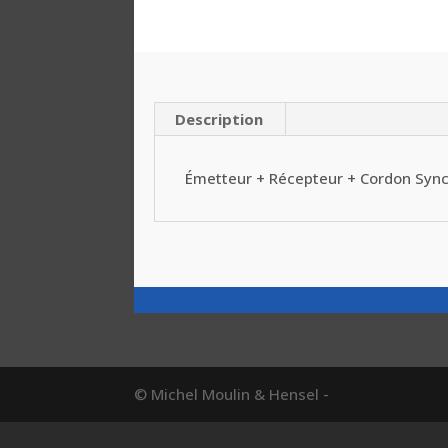
Description
Émetteur + Récepteur + Cordon Syn
© Michel Moulin & Hensel -