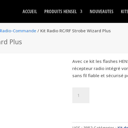
ACCUEIL
PRODUITS HENSEL
NOUVEAUTES
KIT
e Radio-Commande
/ Kit Radio RC/RF Strobe Wizard Plus
rd Plus
Avec ce kit les flashes HE
récepteur radio intégré
von
sans fil fiable et sécurisé 
quantité
de
Kit
Radio
RC/RF
Strobe
UGS :
3952
Catégories :
Kit 