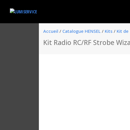
Accueil
/
Catalogue HENSEL
/
Kits
/
Kit d
Kit Radio RC/RF Strobe Wiza