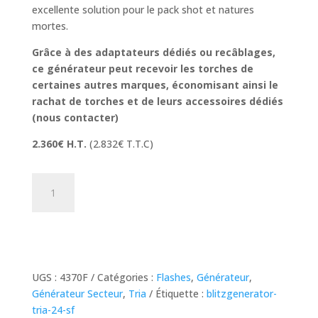
excellente solution pour le pack shot et natures
mortes.
Grâce à des adaptateurs dédiés ou recâblages,
ce générateur peut recevoir les torches de
certaines autres marques, économisant ainsi le
rachat de torches et de leurs accessoires dédiés
(nous contacter)
2.360
€ H.T.
(2.832€ T.T.C)
quantité
de
Tria
24
SF
UGS :
4370F
Catégories :
Flashes
,
Générateur
,
Générateur Secteur
,
Tria
Étiquette :
blitzgenerator-
tria-24-sf