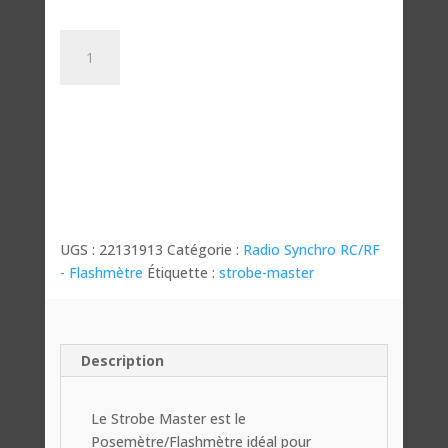
quantité
de
Posemètre
Flashmètre
Strobe
Master
UGS :
22131913
Catégorie :
Radio Synchro RC/RF
- Flashmètre
Étiquette :
strobe-master
Description
Le Strobe Master est le
Posemètre/Flashmètre idéal pour