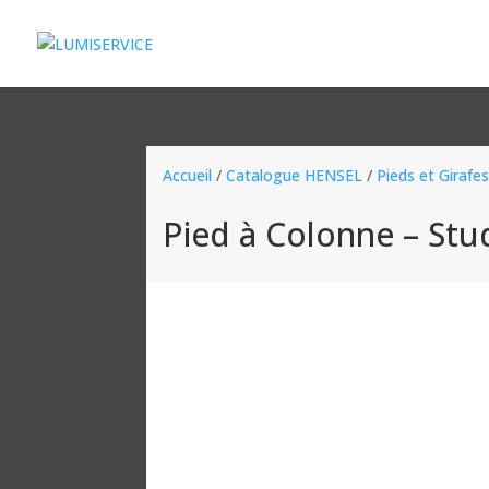
Accueil
/
Catalogue HENSEL
/
Pieds et Girafe
Pied à Colonne – St