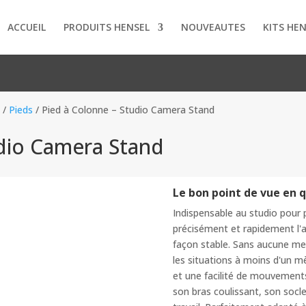
ACCUEIL
PRODUITS HENSEL
NOUVEAUTES
KITS HE
s
/
Pieds
/ Pied à Colonne – Studio Camera Stand
udio Camera Stand
Le bon point de vue en q
Indispensable au studio pour p
précisément et rapidement l'a
façon stable. Sans aucune me
les situations à moins d'un mè
et une facilité de mouvements
son bras coulissant, son socl