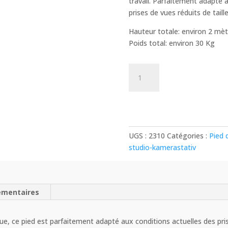
travail. Parfaitement adapté à
prises de vues réduits de taill
Hauteur totale: environ 2 mèt
Poids total: environ 30 Kg
quantité
de
Pied
à
Colonne
-
UGS :
2310
Catégories :
Pied 
Studio
studio-kamerastativ
Camera
Stand
émentaires
que, ce pied est parfaitement adapté aux conditions actuelles des pri