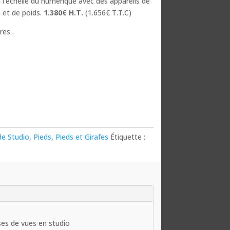
 l'échelle du numérique avec des appareils de
e et de poids.
1.380€ H.T.
(1.656€ T.T.C)
res .
de Studio
,
Pieds
,
Pieds et Girafes
Étiquette :
ses de vues en studio