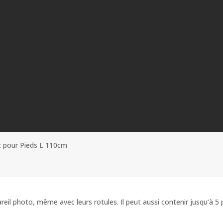
c pour Pieds L 110cm
eil photo, même avec leurs rotules. Il peut aussi contenir jusqu’à 5 