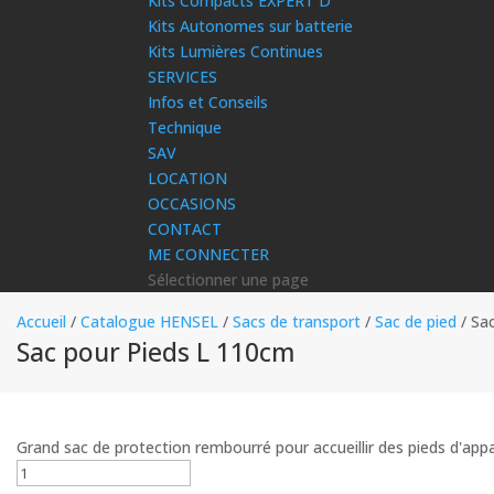
Kits Compacts EXPERT D
Kits Autonomes sur batterie
Kits Lumières Continues
SERVICES
Infos et Conseils
Technique
SAV
LOCATION
OCCASIONS
CONTACT
ME CONNECTER
Sélectionner une page
Accueil
/
Catalogue HENSEL
/
Sacs de transport
/
Sac de pied
/ Sa
Sac pour Pieds L 110cm
Grand sac de protection rembourré pour accueillir des pieds d'appar
quantité