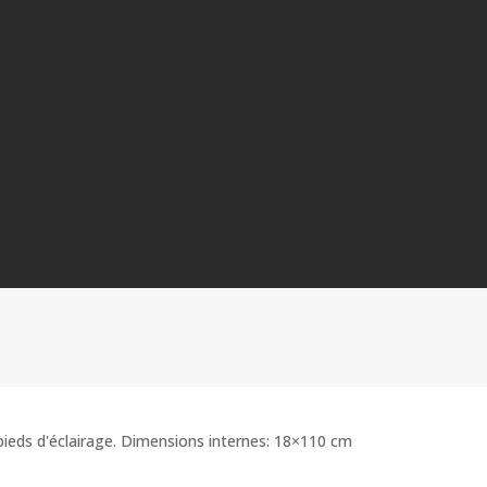
pieds d'éclairage
.
Dimensions internes: 18×110 cm