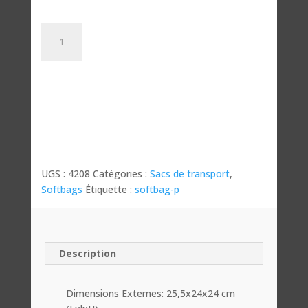
quantité
de
Softbag-
P
UGS :
4208
Catégories :
Sacs de transport
,
Softbags
Étiquette :
softbag-p
Description
Dimensions Externes: 25,5x24x24 cm