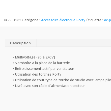
Secteur
Multivoltage
pour
UGS :
4965
Catégorie :
Accessoire électrique Porty
Étiquette :
ac-p
Porty
L
Description
• Multivoltage (90 à 240V)
• S’emboîte à la place de la batterie
• Refroidissement actif par ventilateur
• Utilisation des torches Porty
• Utilisation de tout type de torche de studio avec lampe pil
• Livré avec son câble d’alimentation secteur