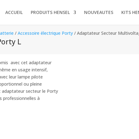
ACCUEIL
PRODUITS HENSEL
NOUVEAUTES
KITS HE
atterie
/
Accessoire électrique Porty
/ Adaptateur Secteur Multivolta
orty L
romis avec cet adaptateur
même en usage intensif,
avec leur lampe pilote
portionnel ou pleine
et adaptateur secteur le Porty
s professionnelles à