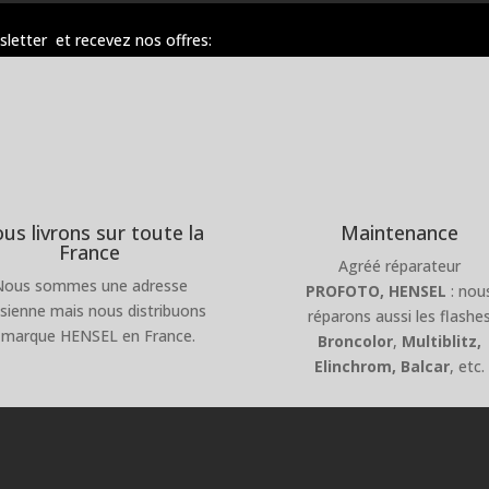
sletter et recevez nos offres:
us livrons sur toute la
Maintenance
France
Agréé réparateur
Nous sommes une adresse
PROFOTO,
HENSEL
: nou
isienne mais nous distribuons
réparons aussi les flashe
 marque HENSEL en France.
Broncolor
,
Multiblitz,
Elinchrom, Balcar
, etc.