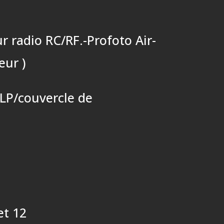
r radio RC/RF.-Profoto Air-
eur )
/LP/couvercle de
et 12