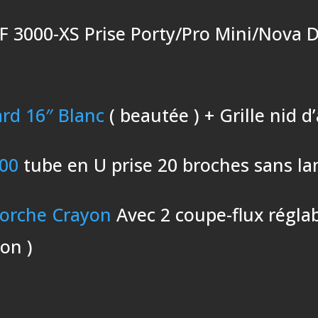
RF 3000-XS Prise Porty/Pro Mini/Nova
ard 16″ Blanc
( beautée ) + Grille nid d
00
tube en U prise 20 broches sans la
Torche Crayon
Avec 2 coupe-flux régla
yon )