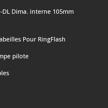
 D-DL Dima. interne 105mm
’abeilles Pour RingFlash
mpe pilote
bles