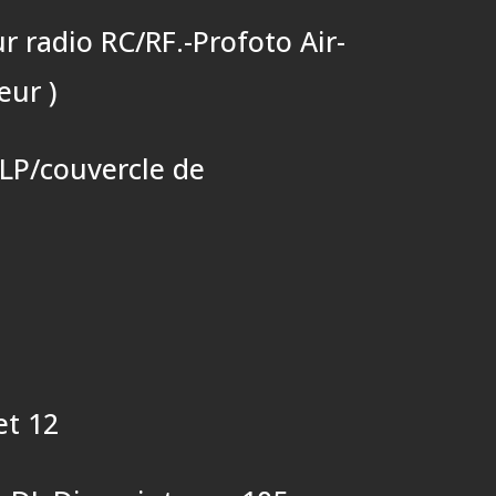
r radio RC/RF.-Profoto Air-
eur )
/LP/couvercle de
et 12