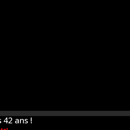
 42 ans !
te!