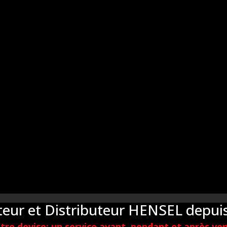
eur et Distributeur HENSEL depuis
tre devise: un service avant, pendant et après ven