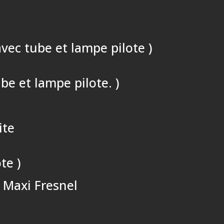
avec tube et lampe pilote )
be et lampe pilote. )
ite
te )
e Maxi Fresnel