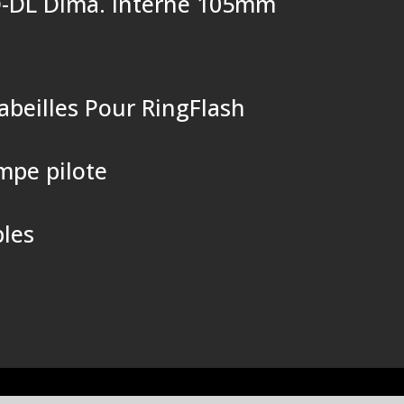
 D-DL Dima. interne 105mm
’abeilles Pour RingFlash
mpe pilote
bles