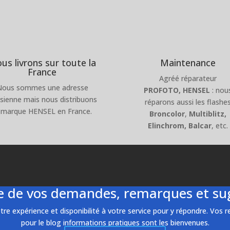
us livrons sur toute la
Maintenance
France
Agréé réparateur
Nous sommes une adresse
PROFOTO,
HENSEL
: nou
isienne mais nous distribuons
réparons aussi les flashe
 marque HENSEL en France.
Broncolor
,
Multiblitz,
Elinchrom, Balcar
, etc.
te de vos demandes, remarques et su
tre expérience et disponibilité à votre service pour y répondre. Vos 
pour le blog informations pratiques sont les bienvenues.