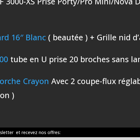
RF 3000-XS Prise Porty/Pro Mini/Nova
ard 16″ Blanc
( beautée ) + Grille nid d
00
tube en U prise 20 broches sans la
Torche Crayon
Avec 2 coupe-flux régla
yon )
sletter et recevez nos offres: