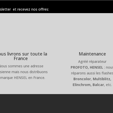
sletter et recevez nos offres:
us livrons sur toute la
Maintenance
France
Agréé réparateur
Nous sommes une adresse
PROFOTO,
HENSEL
: nou
isienne mais nous distribuons
réparons aussi les flashe
 marque HENSEL en France.
Broncolor
,
Multiblitz,
Elinchrom, Balcar
, etc.