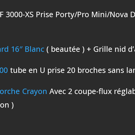
RF 3000-XS Prise Porty/Pro Mini/Nova
ard 16″ Blanc
( beautée ) + Grille nid d
00
tube en U prise 20 broches sans la
Torche Crayon
Avec 2 coupe-flux régla
yon )