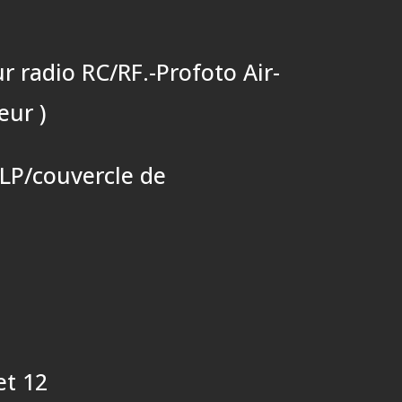
r radio RC/RF.-Profoto Air-
eur )
/LP/couvercle de
et 12