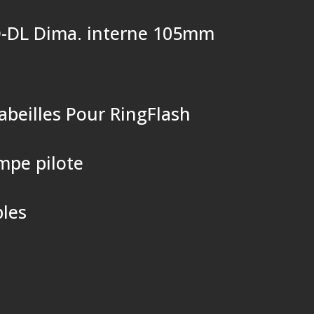
 D-DL Dima. interne 105mm
’abeilles Pour RingFlash
mpe pilote
bles